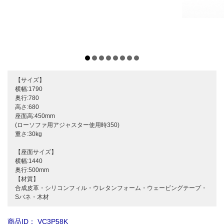
【サイズ】
横幅:1790
奥行:780
高さ:680
座面高:450mm
(ローソファ用アジャスター使用時350)
重さ:30kg
【座面サイズ】
横幅:1440
奥行:500mm
【材質】
合成皮革・シリコンフィル・ウレタンフォーム・ウェービングテープ・
Sバネ・木材
商品ID：
VC3P58K