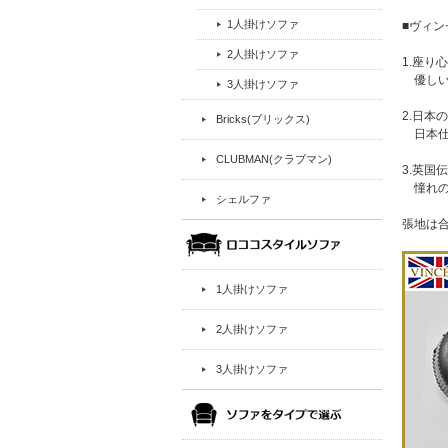
1人掛けソファ
■ヴィ
2人掛けソファ
1.座り
優しい
3人掛けソファ
2.日
Bricks(ブリックス)
日本仕
CLUBMAN(クラブマン)
3.英国
憧れの
シェルファ
張地は
1人掛けソファ
2人掛けソファ
3人掛けソファ