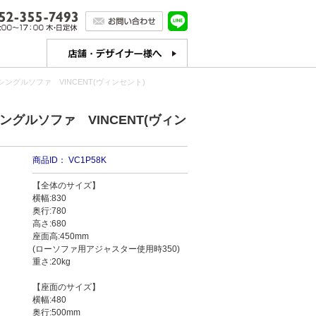
グルソファ VINCENT(ヴィンセント)
グルソファ VINCENT(ヴィン
商品ID：
VC1P58K
【全体のサイズ】
横幅:830
奥行:780
高さ:680
座面高:450mm
(ローソファ用アジャスター使用時350)
重さ:20kg
【座面のサイズ】
横幅:480
奥行:500mm