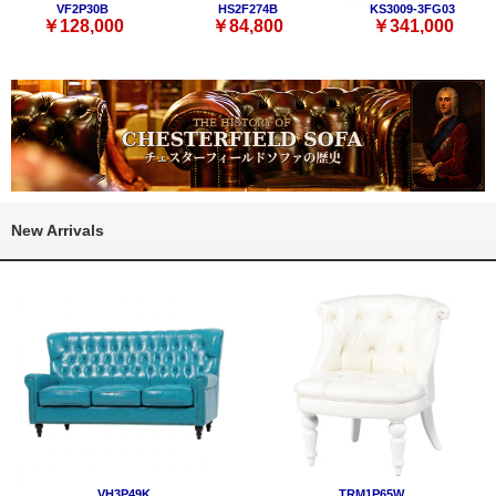
VF2P30B
HS2F274B
KS3009-3FG03
￥128,000
￥84,800
￥341,000
New Arrivals
VH3P49K
TRM1P65W