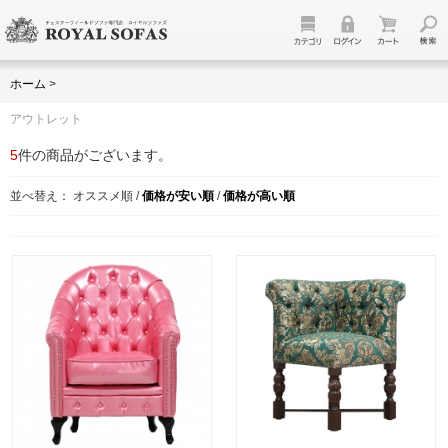
ホーム
>
アウトレット
5
件の商品がございます。
並べ替え：
オススメ順
/
価格が安い順
/
価格が高い順