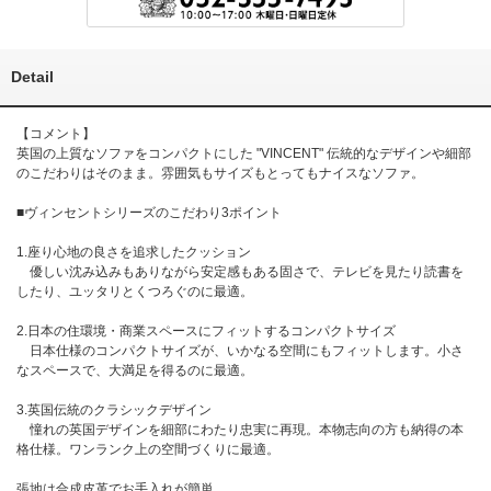
Detail
【コメント】
英国の上質なソファをコンパクトにした "VINCENT" 伝統的なデザインや細部
のこだわりはそのまま。雰囲気もサイズもとってもナイスなソファ。
■ヴィンセントシリーズのこだわり3ポイント
1.座り心地の良さを追求したクッション
優しい沈み込みもありながら安定感もある固さで、テレビを見たり読書を
したり、ユッタリとくつろぐのに最適。
2.日本の住環境・商業スペースにフィットするコンパクトサイズ
日本仕様のコンパクトサイズが、いかなる空間にもフィットします。小さ
なスペースで、大満足を得るのに最適。
3.英国伝統のクラシックデザイン
憧れの英国デザインを細部にわたり忠実に再現。本物志向の方も納得の本
格仕様。ワンランク上の空間づくりに最適。
張地は合成皮革でお手入れが簡単。