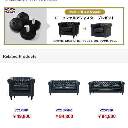
Related Products
VC1P58K
VC2.5P58K
VC3P58K
￥49,800
￥84,800
￥94,800