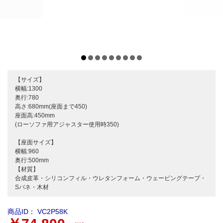
【サイズ】
横幅:1300
奥行:780
高さ:680mm(座面まで450)
座面高:450mm
(ローソファ用アジャスター使用時350)
【座面サイズ】
横幅:960
奥行:500mm
【材質】
合成皮革・シリコンフィル・ウレタンフォーム・ウェービングテープ・
Sバネ・木材
商品ID：
VC2P58K