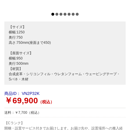
【サイズ】
横幅:1250
奥行:750
高さ:750mm(座面まで450)
【座面サイズ】
横幅:950
奥行:500mm
【材質】
合成皮革・シリコンフィル・ウレタンフォーム・ウェービングテープ・
Sバネ・木材
商品ID：
VN2P32K
￥69,900
（税込）
送料：￥7,700（税込）
【Cランク】
開梱・設置サービス付きでお届けします。お届け先や、設置場所への搬入経