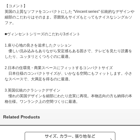
【コメント】
英国の上質なソファをコンパクトにした "Vincent series" 伝統的なデザインや
細部のこだわりはそのまま。雰囲気もサイズもとってもナイスなシングルソ
ファ。
■ヴィンセントシリーズのこだわり3ポイント
1.座り心地の良さを追求したクッション
優しい沈み込みもありながら安定感もある固さで、テレビを見たり読書を
したり、ユッタリとくつろぐのに最適。
2.日本の住環境・商業スペースにフィットするコンパクトサイズ
日本仕様のコンパクトサイズが、いかなる空間にもフィットします。小さ
なスペースで、大満足を得るのに最適。
3.英国伝統のクラシックデザイン
憧れの英国デザインを細部にわたり忠実に再現。本物志向の方も納得の本
格仕様。ワンランク上の空間づくりに最適。
Related Products