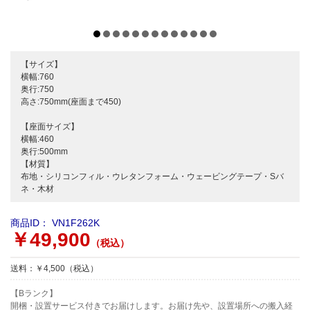
【サイズ】
横幅:760
奥行:750
高さ:750mm(座面まで450)
【座面サイズ】
横幅:460
奥行:500mm
【材質】
布地・シリコンフィル・ウレタンフォーム・ウェービングテープ・Sバ
ネ・木材
商品ID：
VN1F262K
￥49,900
（税込）
送料：￥4,500（税込）
【Bランク】
開梱・設置サービス付きでお届けします。お届け先や、設置場所への搬入経