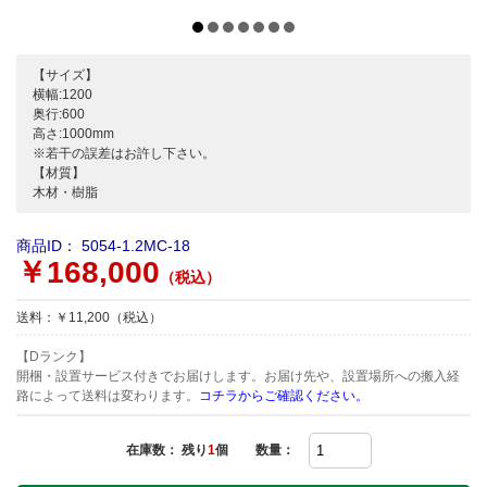
【サイズ】
横幅:1200
奥行:600
高さ:1000mm
※若干の誤差はお許し下さい。
【材質】
木材・樹脂
商品ID：
5054-1.2MC-18
￥168,000
（税込）
送料：￥11,200（税込）
【Dランク】
開梱・設置サービス付きでお届けします。お届け先や、設置場所への搬入経
路によって送料は変わります。
コチラからご確認ください。
在庫数： 残り
1
個
数量：