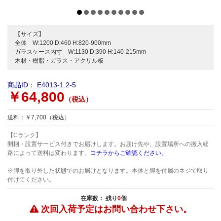
【サイズ】
全体 W:1200 D:460 H:820-900mm
ガラスケース内寸 W:1130 D:390 H:140-215mm
木材・樹脂・ガラス・アクリル板
商品ID：
E4013-1.2-5
￥64,800
（税込）
送料：￥7,700（税込）
【Cランク】
開梱・設置サービス付きでお届けします。お届け先や、設置場所への搬入経
路によって送料は変わります。
コチラからご確認ください。
※脚を取り外した状態でのお届けとなります。本体と脚を付属のネジで取り
付けてください。
在庫数： 残り
0
個
次回入荷予定は
お問い合わせ下さい。