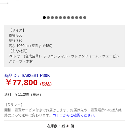
【サイズ】
横幅:860
奥行:780
高さ:1060mm(座面まで480)
【主な材質】
PUレザー(合成皮革)・シリコンフィル・ウレタンフォーム・ウェービン
グテープ・木材
商品ID：
SA925B1-P39K
￥77,800
（税込）
送料：￥11,200（税込）
【Dランク】
開梱・設置サービス付きでお届けします。お届け先や、設置場所への搬入経
路によって送料は変わります。
コチラからご確認ください。
在庫数： 残り
0
個