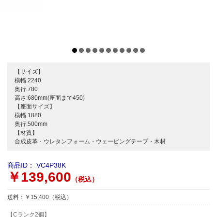
【サイズ】
横幅:2240
奥行:780
高さ:680mm(座面まで450)
【座面サイズ】
横幅:1880
奥行:500mm
【材質】
合成皮革・ウレタンフォーム・ウェービングテープ・木材
商品ID：
VC4P38K
￥139,600
（税込）
送料：￥15,400（税込）
【Cランク2個】