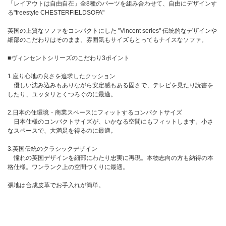
「レイアウトは自由自在」全8種のパーツを組み合わせて、自由にデザインす
る"freestyle CHESTERFIELDSOFA"
英国の上質なソファをコンパクトにした "Vincent series" 伝統的なデザインや
細部のこだわりはそのまま。雰囲気もサイズもとってもナイスなソファ。
■ヴィンセントシリーズのこだわり3ポイント
1.座り心地の良さを追求したクッション
優しい沈み込みもありながら安定感もある固さで、テレビを見たり読書を
したり、ユッタリとくつろぐのに最適。
2.日本の住環境・商業スペースにフィットするコンパクトサイズ
日本仕様のコンパクトサイズが、いかなる空間にもフィットします。小さ
なスペースで、大満足を得るのに最適。
3.英国伝統のクラシックデザイン
憧れの英国デザインを細部にわたり忠実に再現。本物志向の方も納得の本
格仕様。ワンランク上の空間づくりに最適。
張地は合成皮革でお手入れが簡単。