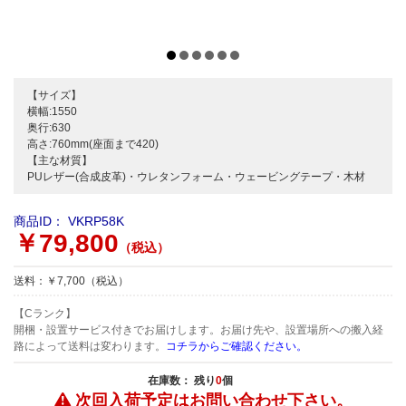
【サイズ】
横幅:1550
奥行:630
高さ:760mm(座面まで420)
【主な材質】
PUレザー(合成皮革)・ウレタンフォーム・ウェービングテープ・木材
商品ID：
VKRP58K
￥79,800
（税込）
送料：￥7,700（税込）
【Cランク】
開梱・設置サービス付きでお届けします。お届け先や、設置場所への搬入経
路によって送料は変わります。
コチラからご確認ください。
在庫数： 残り
0
個
次回入荷予定は
お問い合わせ下さい。