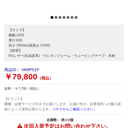
【サイズ】
横幅:1550
奥行:630
高さ:760mm(座面まで420)
【材質】
PUレザー(合成皮革)・ウレタンフォーム・ウェービングテープ・木材
商品ID：
VKRP51P
￥79,800
（税込）
送料：￥7,700（税込）
【Cランク】
開梱・設置サービス付きでお届けします。お届け先や、設置場所への搬入経
路によって送料は変わります。
コチラからご確認ください。
在庫数： 残り
0
個
次回入荷予定は
お問い合わせ下さい。