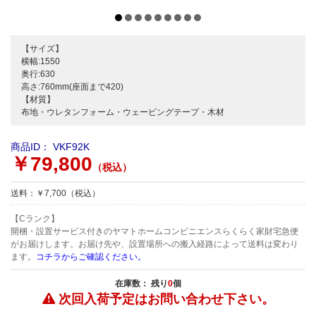
【サイズ】
横幅:1550
奥行:630
高さ:760mm(座面まで420)
【材質】
布地・ウレタンフォーム・ウェービングテープ・木材
商品ID：
VKF92K
￥79,800
（税込）
送料：￥7,700（税込）
【Cランク】
開梱・設置サービス付きのヤマトホームコンビニエンスらくらく家財宅急便
がお届けします。お届け先や、設置場所への搬入経路によって送料は変わり
ます。
コチラからご確認ください。
在庫数： 残り
0
個
次回入荷予定は
お問い合わせ下さい。