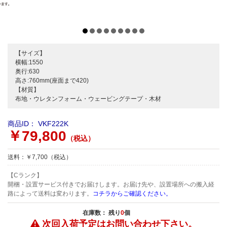
【サイズ】
横幅:1550
奥行:630
高さ:760mm(座面まで420)
【材質】
布地・ウレタンフォーム・ウェービングテープ・木材
商品ID：
VKF222K
￥79,800
（税込）
送料：￥7,700（税込）
【Cランク】
開梱・設置サービス付きでお届けします。お届け先や、設置場所への搬入経
路によって送料は変わります。
コチラからご確認ください。
在庫数： 残り
0
個
次回入荷予定は
お問い合わせ下さい。