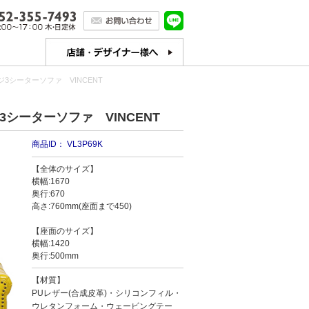
シーターソファ VINCENT
シーターソファ VINCENT
商品ID：
VL3P69K
【全体のサイズ】
横幅:1670
奥行:670
高さ:760mm(座面まで450)
【座面のサイズ】
横幅:1420
奥行:500mm
【材質】
PUレザー(合成皮革)・シリコンフィル・
ウレタンフォーム・ウェービングテー