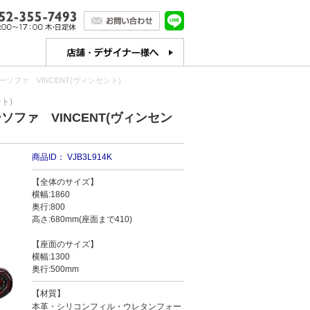
ファ VINCENT(ヴィンセント)
ト)
ファ VINCENT(ヴィンセン
商品ID：
VJB3L914K
【全体のサイズ】
横幅:1860
奥行:800
高さ:680mm(座面まで410)
【座面のサイズ】
横幅:1300
奥行:500mm
【材質】
本革・シリコンフィル・ウレタンフォー