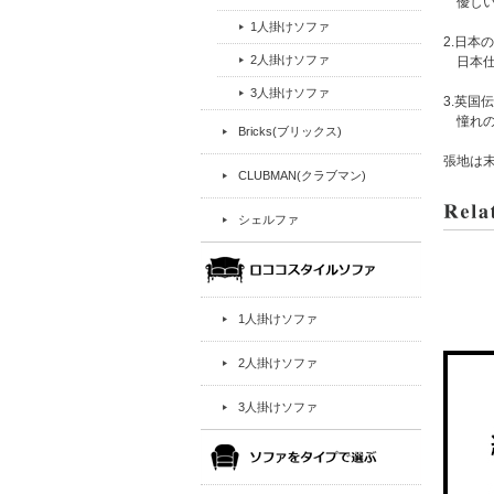
優しい
1人掛けソファ
2.日
2人掛けソファ
日本仕
3人掛けソファ
3.英国
憧れの
Bricks(ブリックス)
張地は
CLUBMAN(クラブマン)
シェルファ
1人掛けソファ
2人掛けソファ
3人掛けソファ