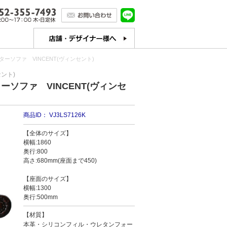
ソファ VINCENT(ヴィンセント)
ント)
ソファ VINCENT(ヴィンセ
商品ID：
VJ3LS7126K
【全体のサイズ】
横幅:1860
奥行:800
高さ:680mm(座面まで450)
【座面のサイズ】
横幅:1300
奥行:500mm
【材質】
本革・シリコンフィル・ウレタンフォー