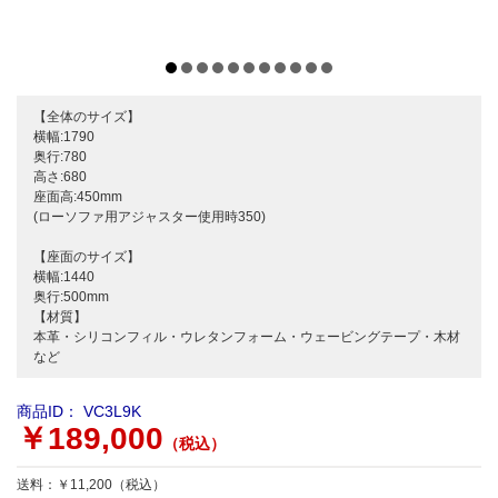
【全体のサイズ】
横幅:1790
奥行:780
高さ:680
座面高:450mm
(ローソファ用アジャスター使用時350)
【座面のサイズ】
横幅:1440
奥行:500mm
【材質】
本革・シリコンフィル・ウレタンフォーム・ウェービングテープ・木材
など
商品ID：
VC3L9K
￥189,000
（税込）
送料：￥11,200（税込）