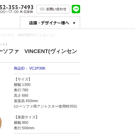
ソファ VINCENT(ヴィンセント)
ント)
ファ VINCENT(ヴィンセン
商品ID：
VC2P39K
【サイズ】
横幅:1300
奥行:780
高さ:680
座面高:450mm
(ローソファ用アジャスター使用時350)
【座面サイズ】
横幅:960
奥行:500mm