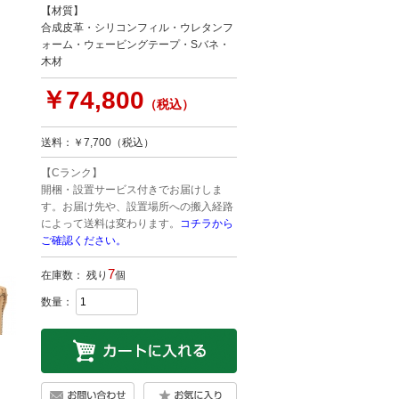
【材質】
合成皮革・シリコンフィル・ウレタンフ
ォーム・ウェービングテープ・Sバネ・
木材
￥74,800
（税込）
送料：￥7,700（税込）
【Cランク】
開梱・設置サービス付きでお届けしま
す。お届け先や、設置場所への搬入経路
によって送料は変わります。
コチラから
ご確認ください。
7
在庫数： 残り
個
数量：