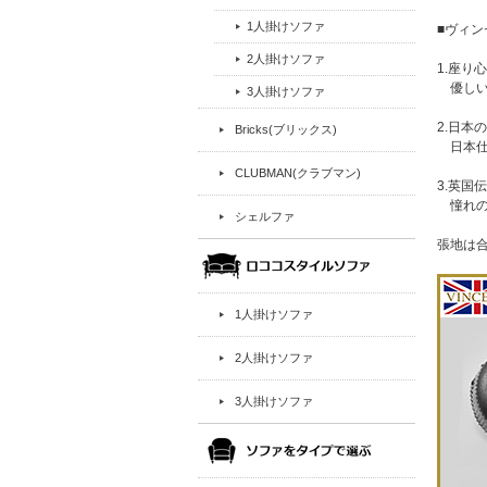
1人掛けソファ
■ヴィ
2人掛けソファ
1.座り
優しい
3人掛けソファ
2.日
Bricks(ブリックス)
日本仕
CLUBMAN(クラブマン)
3.英国
憧れの
シェルファ
張地は
1人掛けソファ
2人掛けソファ
3人掛けソファ