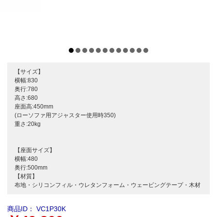
【サイズ】
横幅:830
奥行:780
高さ:680
座面高:450mm
(ローソファ用アジャスター使用時350)
重さ:20kg
【座面サイズ】
横幅:480
奥行:500mm
【材質】
布地・シリコンフィル・ウレタンフォーム・ウェービングテープ・木材
商品ID：
VC1P30K