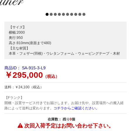
【サイズ】
横幅:2000
奥行:950
高さ:810mm(座面まで480)
【主な材質】
本革・フェザー(羽根)・ウレタンフォーム・ウェービングテープ・木材
商品ID：
SA-915-3-L9
￥295,000
（税込）
送料：￥24,100（税込）
【Fランク】
開梱・設置サービス付きでお届けします。お届け先や、設置場所への搬入経
路によって送料は変わります。
コチラからご確認ください。
在庫数： 残り
0
個
次回入荷予定は
お問い合わせ下さい。