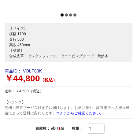
【サイズ】
横幅:1190
奥行:500
高さ:450mm
【材質】
合成皮革・ウレタンフォーム・ウェービングテープ・天然木
商品ID：
VOLP63K
￥44,800
（税込）
送料：￥4,500（税込）
【Bランク】
開梱・設置サービス付きでお届けします。お届け先や、設置場所への搬入経
路によって送料は変わります。
コチラからご確認ください。
在庫数： 残り
1
個
数量：