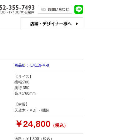
商品ID：
E4119-M-8
【サイズ】
横幅:700
奥行:350
高さ:760mm
【材質】
天然木・MDF・樹脂
￥24,800
（税込）
送料：￥1,800（税込）