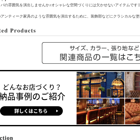
パの雰囲気を演出しませんか♪オシャレな空間づくりには欠かせないアイテムですヨ!
のアンティーク家具のような雰囲気を演出するために、装飾部などにクラシカルな塗