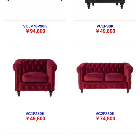
VC3P70P90K
VC1P88K
￥94,800
￥49,800
VC1F280K
VC2F280K
￥49,800
￥74,800