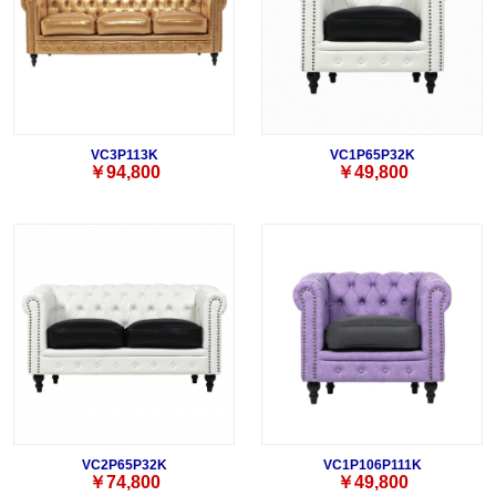
VC3P113K
VC1P65P32K
￥94,800
￥49,800
VC2P65P32K
VC1P106P111K
￥74,800
￥49,800