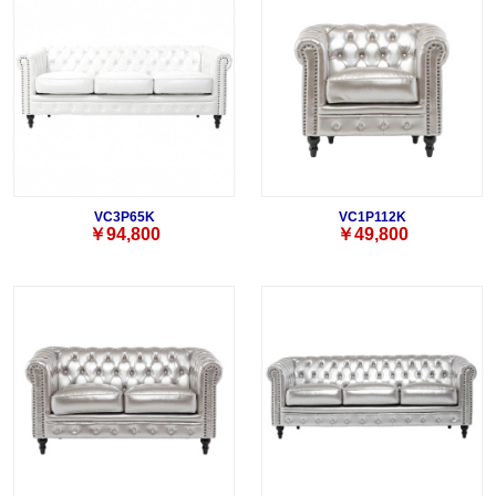
VC3P65K
VC1P112K
￥94,800
￥49,800