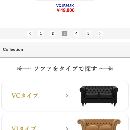
VC1F262K
￥49,800
<
1
2
3
4
5
>
Collection