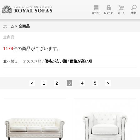
ホーム
>
全商品
全商品
1178
件の商品がございます。
並べ替え：
オススメ順
/
価格が安い順
/
価格が高い順
<
1
2
3
4
5
>