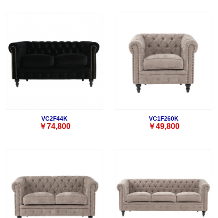
VC2F44K
VC1F260K
￥74,800
￥49,800