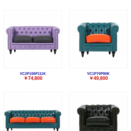
VC2P106P111K
VC1P70P90K
￥74,800
￥49,800