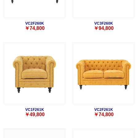
VC2F260K
VC3F260K
￥74,800
￥94,800
VC1F261K
VC2F261K
￥49,800
￥74,800