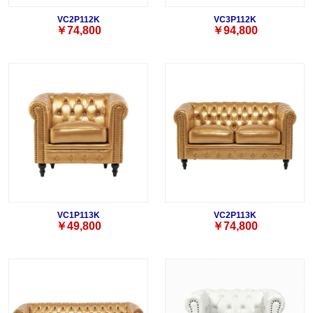
VC2P112K
VC3P112K
￥74,800
￥94,800
VC1P113K
VC2P113K
￥49,800
￥74,800