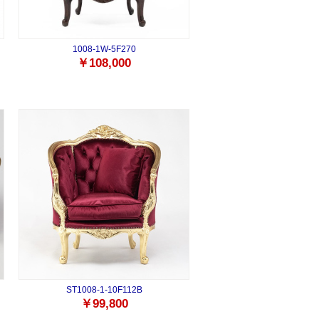
1008-1W-5F270
￥108,000
ST1008-1-10F112B
￥99,800