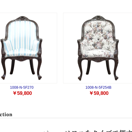
1008-N-5F270
1008-N-5F254B
￥59,800
￥59,800