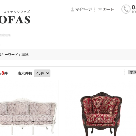
検索結果
果
索キーワード：
1008
オ
8
果
件
表示件数