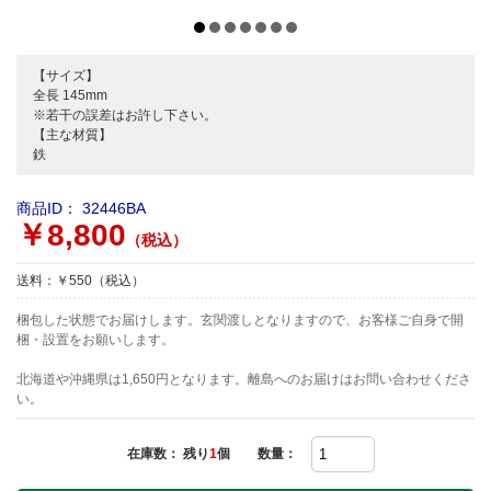
【サイズ】
全長 145mm
※若干の誤差はお許し下さい。
【主な材質】
鉄
商品ID：
32446BA
￥8,800
（税込）
送料：￥550（税込）
梱包した状態でお届けします。玄関渡しとなりますので、お客様ご自身で開
梱・設置をお願いします。
北海道や沖縄県は1,650円となります。離島へのお届けはお問い合わせくださ
い。
在庫数： 残り
1
個
数量：