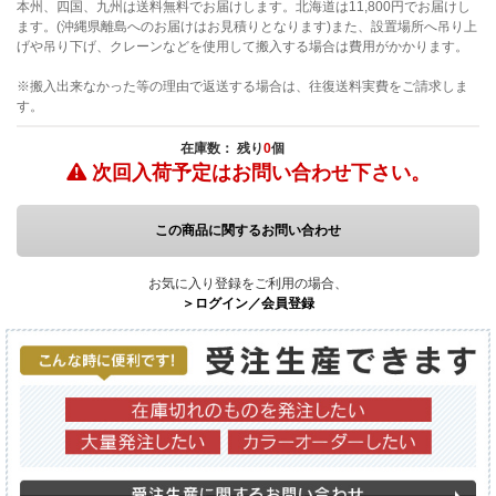
本州、四国、九州は送料無料でお届けします。北海道は11,800円でお届けし
ます。(沖縄県離島へのお届けはお見積りとなります)また、設置場所へ吊り上
げや吊り下げ、クレーンなどを使用して搬入する場合は費用がかかります。
※搬入出来なかった等の理由で返送する場合は、往復送料実費をご請求しま
す。
在庫数： 残り
0
個
次回入荷予定は
お問い合わせ下さい。
この商品に関するお問い合わせ
お気に入り登録をご利用の場合、
＞ログイン／会員登録