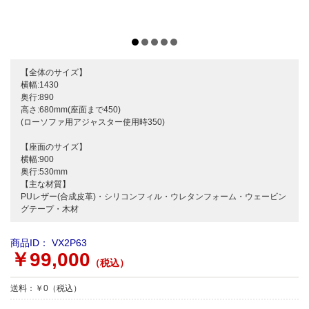
【全体のサイズ】
横幅:1430
奥行:890
高さ:680mm(座面まで450)
(ローソファ用アジャスター使用時350)
【座面のサイズ】
横幅:900
奥行:530mm
【主な材質】
PUレザー(合成皮革)・シリコンフィル・ウレタンフォーム・ウェービン
グテープ・木材
商品ID：
VX2P63
￥99,000
（税込）
送料：￥0（税込）