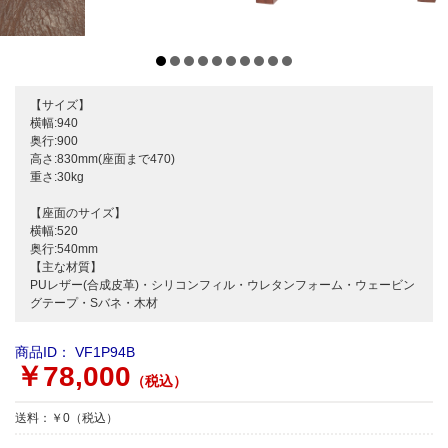
【サイズ】
横幅:940
奥行:900
高さ:830mm(座面まで470)
重さ:30kg
【座面のサイズ】
横幅:520
奥行:540mm
【主な材質】
PUレザー(合成皮革)・シリコンフィル・ウレタンフォーム・ウェービン
グテープ・Sバネ・木材
商品ID：
VF1P94B
￥78,000
（税込）
送料：￥0（税込）