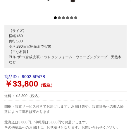
【サイズ】
横幅:460
奥行:530
高さ:890mm(座面まで470)
【主な材質】
PUレザー(合成皮革)・ウレタンフォーム・ウェービングテープ・天然木
など
商品ID：
9002-5P47B
￥33,800
（税込）
送料：￥3,300（税込）
開梱・設置サービス付きでお届けします。お届け先や、設置場所への搬入経
路によって送料は変わります
北海道は3,800円、沖縄県は5,800円でお届けします。
その他離島へのお届けは、お見積りとなります。お問い合わせください。